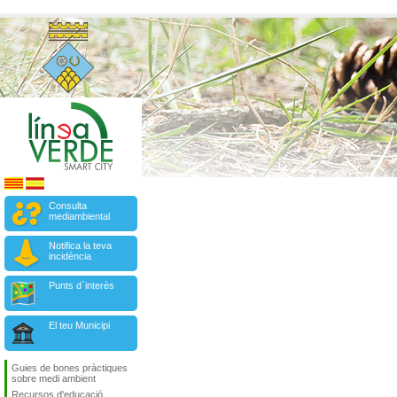
Consulta
mediambiental
Notifica la teva
incidència
Punts d`interès
El teu Municipi
Guies de bones pràctiques
sobre medi ambient
Recursos d'educació