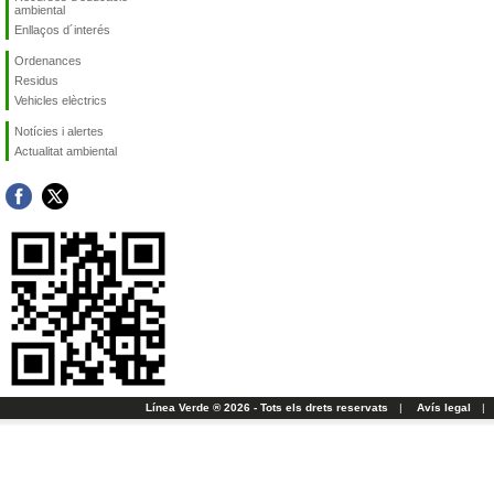
ambiental
Enllaços d´interés
Ordenances
Residus
Vehicles elèctrics
Notícies i alertes
Actualitat ambiental
Línea Verde ® 2026 - Tots els drets reservats
|
Avís legal
|