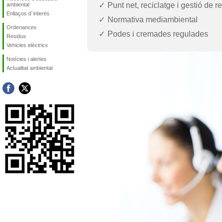
Punt net, reciclatge i gestió de r
ambiental
Enllaços d´interés
Normativa mediambiental
Ordenances
Podes i cremades regulades
Residus
Vehicles elèctrics
Notícies i alertes
Actualitat ambiental