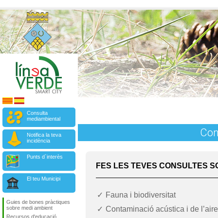
Consulta
mediambiental
Con
Notifica la teva
incidència
Punts d`interès
FES LES TEVES CONSULTES S
El teu Municipi
Fauna i biodiversitat
Guies de bones pràctiques
Contaminació acústica i de l’aire
sobre medi ambient
Recursos d'educació