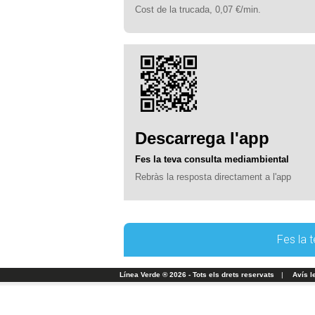
Cost de la trucada, 0,07 €/min.
Descarrega l'app
Fes la teva consulta mediambiental
Rebràs la resposta directament a l'app
Fes la 
Línea Verde ® 2026 - Tots els drets reservats
|
Avís l