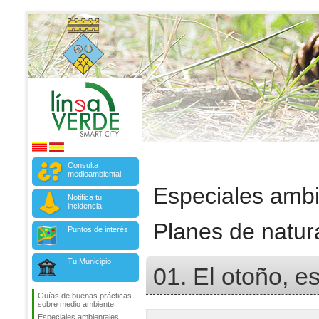
Consulta
medioambiental
Especiales ambi
Notifica tu
incidencia
Planes de natur
Puntos de interés
Tu Municipio
01. El otoño, e
Guías de buenas prácticas
sobre medio ambiente
Especiales ambientales