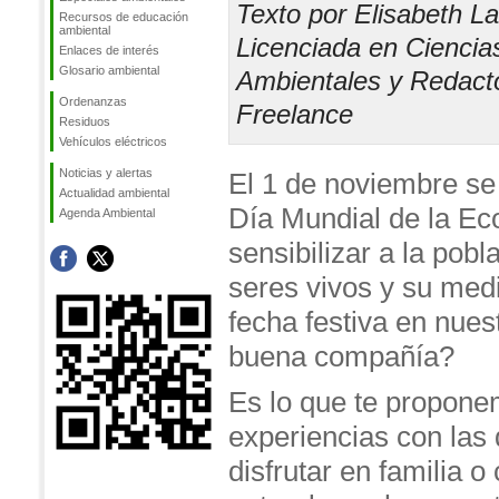
Texto por Elisabeth L
Recursos de educación
ambiental
Licenciada en Ciencia
Enlaces de interés
Glosario ambiental
Ambientales y Redact
Ordenanzas
Freelance
Residuos
Vehículos eléctricos
Noticias y alertas
El 1 de noviembre se 
Actualidad ambiental
Día Mundial de la Eco
Agenda Ambiental
sensibilizar a la pobl
seres vivos y su med
fecha festiva en nuest
buena compañía?
Es lo que te proponem
experiencias con las 
disfrutar en familia 