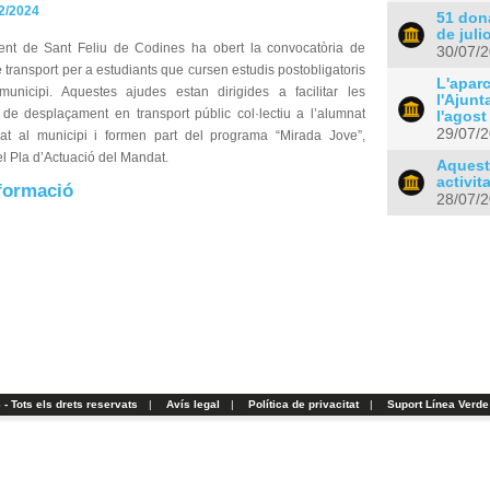
2/2024
51 don
de juli
ent de Sant Feliu de Codines ha obert la convocatòria de
30/07/
transport per a estudiants que cursen estudis postobligatoris
L'apar
municipi. Aquestes ajudes estan dirigides a facilitar les
l'Ajunt
de desplaçament en transport públic col·lectiu a l’alumnat
l'agost
29/07/
t al municipi i formen part del programa “Mirada Jove”,
el Pla d’Actuació del Mandat.
Aquest
activit
formació
28/07/
- Tots els drets reservats
|
Avís legal
|
Política de privacitat
|
Suport Línea Verde