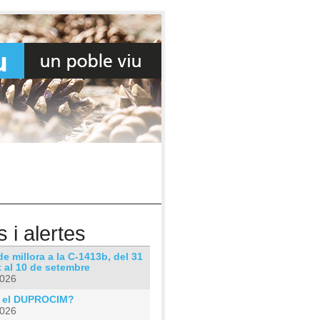
s i alertes
e millora a la C-1413b, del 31
 al 10 de setembre
2026
 el DUPROCIM?
2026