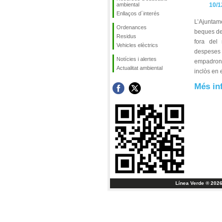
ambiental
10/1
Enllaços d´interés
L’Ajuntam
Ordenances
beques de 
Residus
fora del 
Vehicles elèctrics
despeses 
Notícies i alertes
empadrona
Actualitat ambiental
inclòs en 
Més in
Línea Verde ® 2026 