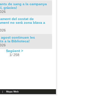
ants de sang a la campanya
ol, gràcies!
2026
cament del costat de
ament no serà zona blava a
2026
 agost continuen les
ats a la Biblioteca!
2026
Següent >
1/ 258
|
Mapa Web