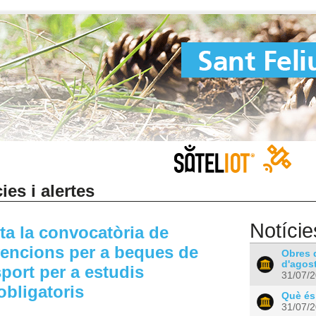
ies i alertes
Notície
ta la convocatòria de
encions per a beques de
Obres d
d'agost
sport per a estudis
31/07/
obligatoris
Què és
31/07/