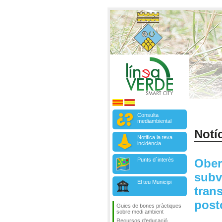
Consulta
mediambiental
Notíc
Notifica la teva
incidència
Punts d`interès
Ober
subv
El teu Municipi
tran
post
Guies de bones pràctiques
sobre medi ambient
Recursos d'educació