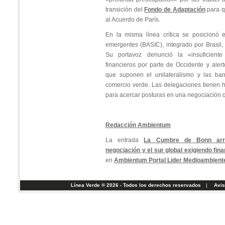
transición del
Fondo de Adaptación
para q
al Acuerdo de París.
En la misma línea crítica se posicionó 
emergentes (BASIC), integrado por Brasil, 
Su portavoz denunció la «insuficiente
financieros por parte de Occidente y aler
que suponen el unilateralismo y las barr
comercio verde. Las delegaciones tienen h
para acercar posturas en una negociación 
Redacción Ambientum
La entrada
La Cumbre de Bonn arr
negociación y el sur global exigiendo fin
en
Ambientum Portal Lider Medioambient
Línea Verde ® 2026 - Todos los derechos reservados
|
Avis