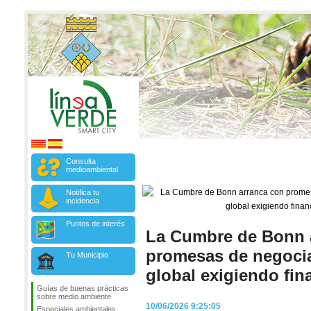
Consulta
medioambiental
Notifica tu
incidencia
Puntos de interés
La Cumbre de Bonn 
promesas de negocia
Tu Municipio
global exigiendo fin
Guías de buenas prácticas
sobre medio ambiente
10/06/2026 9:25:05
Especiales ambientales