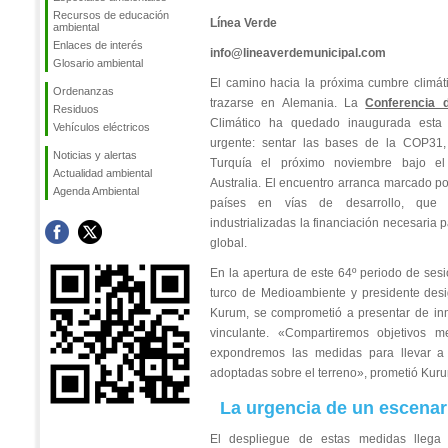
Recursos de educación
Línea Verde
ambiental
Enlaces de interés
info@lineaverdemunicipal.com
Glosario ambiental
El camino hacia la próxima cumbre climá
Ordenanzas
trazarse en Alemania. La
Conferencia 
Residuos
Climático ha quedado inaugurada est
Vehículos eléctricos
urgente: sentar las bases de la COP31,
Noticias y alertas
Turquía el próximo noviembre bajo el
Actualidad ambiental
Australia. El encuentro arranca marcado po
Agenda Ambiental
países en vías de desarrollo, que 
industrializadas la financiación necesaria 
global.
En la apertura de este 64º periodo de sesi
turco de Medioambiente y presidente des
Kurum, se comprometió a presentar de in
vinculante. «Compartiremos objetivos me
expondremos las medidas para llevar a l
adoptadas sobre el terreno», prometió Kuru
La urgencia de un escenari
El despliegue de estas medidas llega 