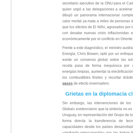
secretario ejecutivo de la ONU para el Cam
quien urgió a las delegaciones a acelerar l
dibujó un panorama internacional comple
calor mortal ya mata a miles de personas 
que los efectos de El Niño, agravados por l
con desatar nuevas crisis inflacionistas
económicamente por el conflicto en Oriente
Frente a este diagnóstico, el ministro aust
Energía, Chris Bowen, optó por un enfoqu
existe un consenso global sobre las so
receta pasa de forma inequívoca por a
energías limpias, aumentar la electrificaci
los combustibles fósiles y recortar drás
gases
de efecto invernadero.
Grietas en la diplomacia c
Sin embargo, las intervenciones de los
Global» evidenciaron que la sintonía no es
Uruguay, en representación del Grupo de l
forma directa la transferencia de tec
capacidades desde los países desarrollad
«profunda preocupación» por las trabas b