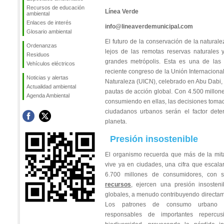
Recursos de educación
Línea Verde
ambiental
Enlaces de interés
info@lineaverdemunicipal.com
Glosario ambiental
El futuro de la conservación de la natural
Ordenanzas
lejos de las remotas reservas naturales y
Residuos
grandes metrópolis. Esta es una de las 
Vehículos eléctricos
reciente congreso de la Unión Internaciona
Noticias y alertas
Naturaleza (UICN), celebrado en Abu Dabi, 
Actualidad ambiental
pautas de acción global. Con 4.500 millon
Agenda Ambiental
consumiendo en ellas, las decisiones tomad
ciudadanos urbanos serán el factor dete
planeta.
Presión insostenible
El organismo recuerda que más de la mit
vive ya en ciudades, una cifra que escal
6.700 millones de consumidores, con 
recursos
, ejercen una presión insosten
globales, a menudo contribuyendo directam
Los patrones de consumo urbano h
responsables de importantes repercus