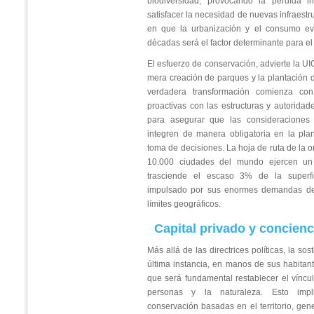
biodiversidad, provocando la pérdida i
satisfacer la necesidad de nuevas infraestr
en que la urbanización y el consumo ev
décadas será el factor determinante para el 
El esfuerzo de conservación, advierte la U
mera creación de parques y la plantación d
verdadera transformación comienza con
proactivas con las estructuras y autorida
para asegurar que las consideraciones 
integren de manera obligatoria en la pla
toma de decisiones. La hoja de ruta de la o
10.000 ciudades del mundo ejercen un
trasciende el escaso 3% de la superfi
impulsado por sus enormes demandas de
límites geográficos.
Capital privado y concien
Más allá de las directrices políticas, la so
última instancia, en manos de sus habita
que será fundamental restablecer el víncul
personas y la naturaleza. Esto impli
conservación basadas en el territorio, ge