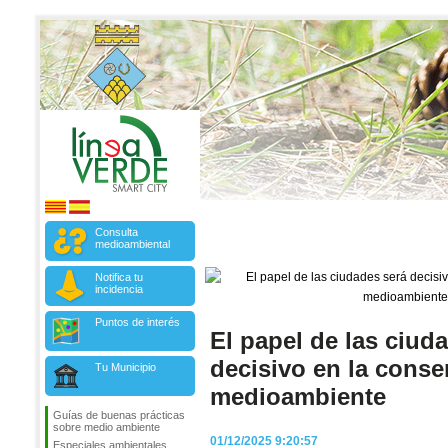
Consulta
medioambiental
Notifica tu
incidencia
Puntos de interés
El papel de las ciud
decisivo en la conse
Tu Municipio
medioambiente
Guías de buenas prácticas
sobre medio ambiente
01/12/2025 9:20:57
Especiales ambientales