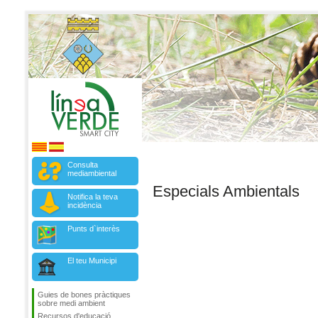
Consulta
mediambiental
Especials Ambientals
Notifica la teva
incidència
Punts d`interès
El teu Municipi
Guies de bones pràctiques
sobre medi ambient
Recursos d'educació