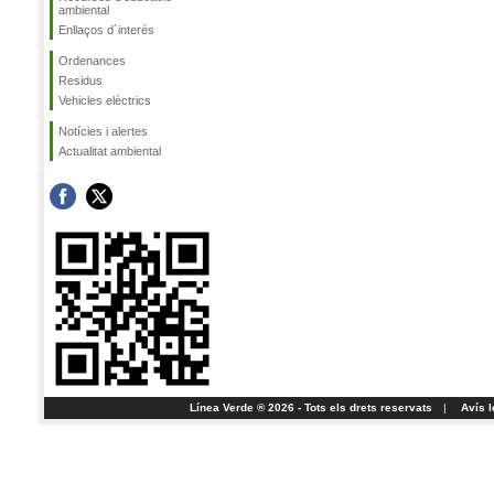
ambiental
Enllaços d´interés
Ordenances
Residus
Vehicles elèctrics
Notícies i alertes
Actualitat ambiental
Línea Verde ® 2026 - Tots els drets reservats
|
Avís l