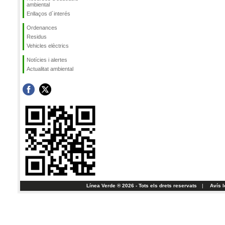
ambiental
Enllaços d´interés
Ordenances
Residus
Vehicles elèctrics
Notícies i alertes
Actualitat ambiental
Línea Verde ® 2026 - Tots els drets reservats
|
Avís l