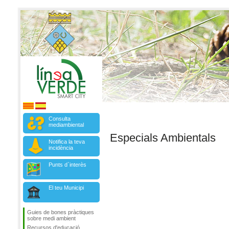
Consulta
mediambiental
Especials Ambientals
Notifica la teva
incidència
Punts d`interès
El teu Municipi
Guies de bones pràctiques
sobre medi ambient
Recursos d'educació