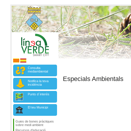
Consulta
mediambiental
Especials Ambientals
Notifica la teva
incidència
Punts d`interès
El teu Municipi
Guies de bones pràctiques
sobre medi ambient
Recursos d'educació