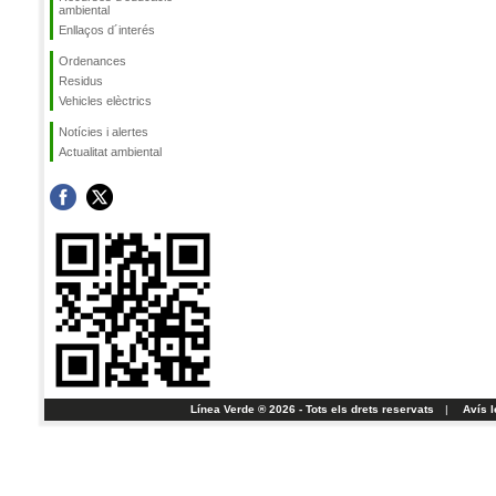
ambiental
Enllaços d´interés
Ordenances
Residus
Vehicles elèctrics
Notícies i alertes
Actualitat ambiental
Línea Verde ® 2026 - Tots els drets reservats
|
Avís l