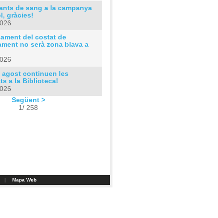
ants de sang a la campanya
ol, gràcies!
2026
cament del costat de
ament no serà zona blava a
2026
 agost continuen les
ats a la Biblioteca!
2026
Següent >
1/ 258
|
Mapa Web