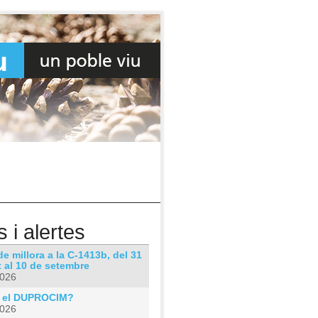
s i alertes
e millora a la C-1413b, del 31
 al 10 de setembre
2026
 el DUPROCIM?
2026