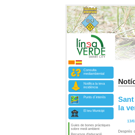
Consulta
mediambiental
Notíc
Notifica la teva
incidència
Punts d`interès
Sant 
la v
El teu Municipi
13/0
Guies de bones pràctiques
sobre medi ambient
Després d
Recursos d'educació