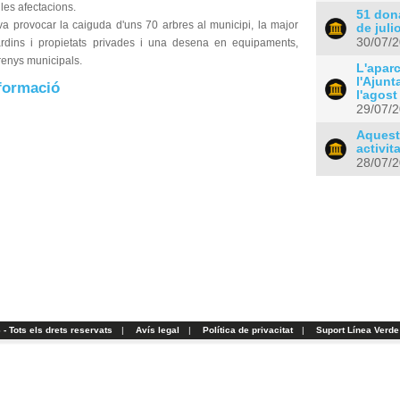
les afectacions.
51 don
va provocar la caiguda d'uns 70 arbres al municipi, la major
de juli
30/07/
ardins i propietats privades i una desena en equipaments,
rrenys municipals.
L'apar
l'Ajunt
formació
l'agost
29/07/
Aquest
activit
28/07/
- Tots els drets reservats
|
Avís legal
|
Política de privacitat
|
Suport Línea Verde