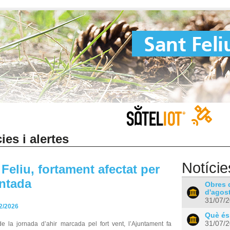
ies i alertes
Notície
Feliu, fortament afectat per
entada
Obres d
d'agost
31/07/
2/2026
Què és
31/07/
e la jornada d’ahir marcada pel fort vent, l’Ajuntament fa