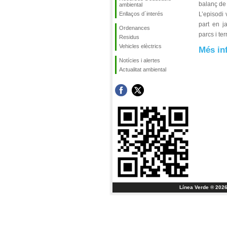
balanç de 
ambiental
Enllaços d´interés
L’episodi 
part en j
Ordenances
parcs i te
Residus
Vehicles elèctrics
Més in
Notícies i alertes
Actualitat ambiental
Línea Verde ® 2026 