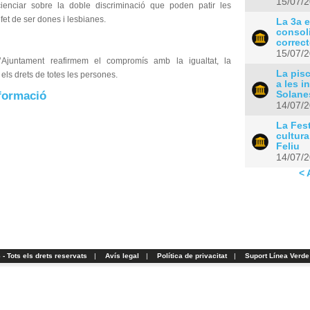
15/07/
ienciar sobre la doble discriminació que poden patir les
fet de ser dones i lesbianes.
La 3a e
consol
correc
15/07/
’Ajuntament reafirmem el compromís amb la igualtat, la
La pisc
i els drets de totes les persones.
a les i
formació
Solane
14/07/
La Fes
cultura
Feliu
14/07/
< 
- Tots els drets reservats
|
Avís legal
|
Política de privacitat
|
Suport Línea Verde