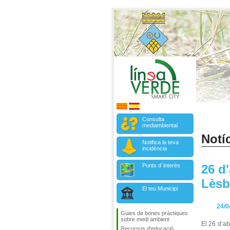
Consulta
mediambiental
Notíc
Notifica la teva
incidència
Punts d`interès
26 d'
Lèsb
El teu Municipi
24/0
Guies de bones pràctiques
sobre medi ambient
El 26 d’ab
Recursos d'educació