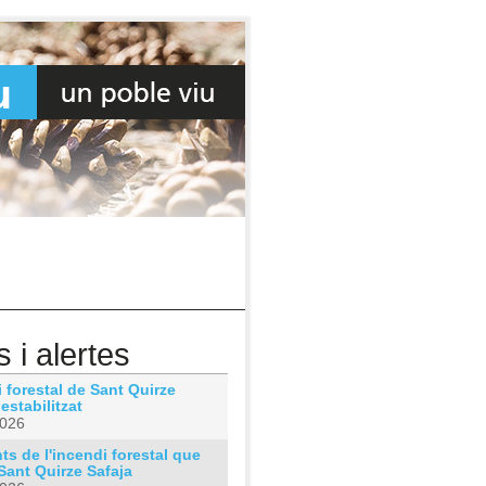
s i alertes
 forestal de Sant Quirze
 estabilitzat
2026
s de l'incendi forestal que
Sant Quirze Safaja