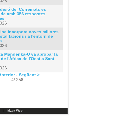
2026
dició del Corremots es
ida amb 356 respostes
tes
2026
ina incorpora noves millores
nstal·lacions i a l'entorn de
s
2026
ta Mandenka-U va apropar la
 de l'Àfrica de l'Oest a Sant
2026
Anterior
-
Següent >
4/ 258
|
Mapa Web