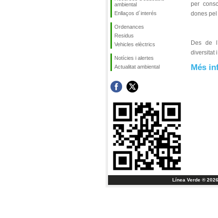
per consc
ambiental
Enllaços d´interés
dones pel 
Ordenances
Residus
Des de l
Vehicles elèctrics
diversitat 
Notícies i alertes
Més in
Actualitat ambiental
Línea Verde ® 2026 