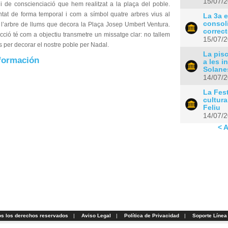
15/07/
 i de conscienciació que hem realitzat a la plaça del poble.
ntat de forma temporal i com a símbol quatre arbres vius al
La 3a e
consol
e l’arbre de llums que decora la Plaça Josep Umbert Ventura.
correc
ció té com a objectiu transmetre un missatge clar: no tallem
15/07/
s per decorar el nostre poble per Nadal.
La pisc
formación
a les i
Solane
14/07/
La Fes
cultura
Feliu
14/07/
< A
os los derechos reservados
|
Aviso Legal
|
Política de Privacidad
|
Soporte Línea