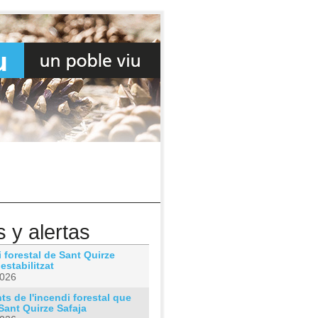
s y alertas
 forestal de Sant Quirze
 estabilitzat
2026
s de l'incendi forestal que
Sant Quirze Safaja