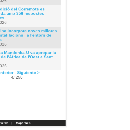
2026
dició del Corremots es
ida amb 356 respostes
tes
2026
ina incorpora noves millores
nstal·lacions i a l'entorn de
s
2026
ta Mandenka-U va apropar la
 de l'Àfrica de l'Oest a Sant
2026
nterior
-
Siguiente >
4/ 258
 Verde
|
Mapa Web