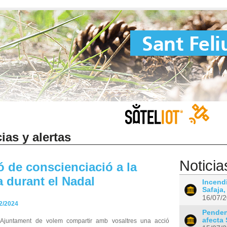
ias y alertas
Noticia
ó de conscienciació a la
a durant el Nadal
Incendi
Safaja,
16/07/
2/2024
Pendent
afecta 
’Ajuntament de volem compartir amb vosaltres una acció