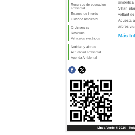
simbòlica
Recursos de educación
ambiental
S'han pla
Enlaces de interés
voltant d
Glosario ambiental
Aquesta ac
arbres viu
Ordenanzas
Residuos
Más In
Vehículos eléctricos
Noticias y alertas
Actualidad ambiental
Agenda Ambiental
Línea Verde ® 2026 - Tod