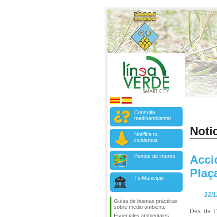
Consulta
medioambiental
Notic
Notifica tu
incidencia
Puntos de interés
Acci
Plaç
Tu Municipio
22/1
Guías de buenas prácticas
sobre medio ambiente
Des de l
Especiales ambientales